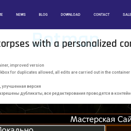
Home
Pricing
Pricing Plans
ME
NEWS
BLOG
DOWNLOAD
CONTACT
SAL
Botmap
corpses with a personalized co
ainer, improved version
kbox for duplicates allowed, all edits are carried out in the container
, улучшенная версия
разрешены дубликаты, все редактирования проводятся в контейне