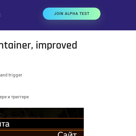
JOIN ALPHA TEST
E
ntainer, improved
 and trigger
ре и триггере