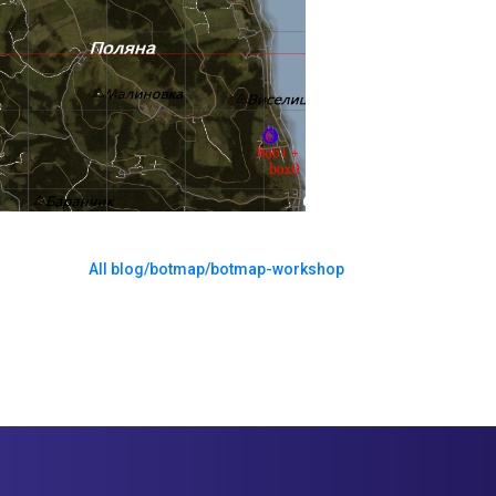
All blog/botmap/botmap-workshop